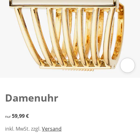
Zum Vergrößern auf das Bild klicken
Damenuhr
59,99 €
59,99 €
nur
inkl. MwSt. zzgl.
Versand