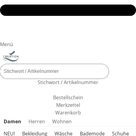
Menü
Stichwort / Artikelnummer
Bestellschein
Merkzettel
Warenkorb
Produktkategorien überspringen
Damen
Herren
Wohnen
NEU!
Bekleidung
Wäsche
Bademode
Schuhe