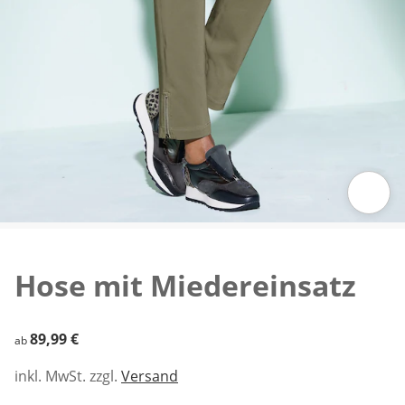
Zum Vergrößern auf das Bild klicken
Hose mit Miedereinsatz
89,99 €
89,99 €
ab
inkl. MwSt. zzgl.
Versand