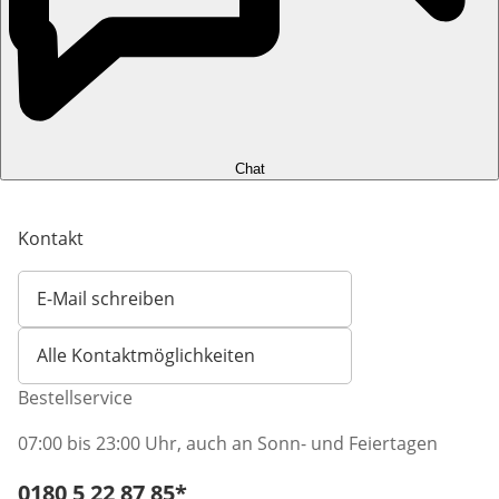
Chat
Kontakt
E-Mail schreiben
Öffnet E-Mail-Client
Alle Kontaktmöglichkeiten
Bestellservice
07:00 bis 23:00 Uhr, auch an Sonn- und Feiertagen
Telefonnummer:
0180 5 22 87 85
*
Öffnet Telefon-Client