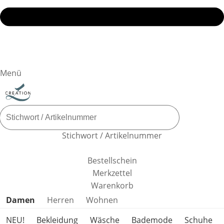
Menü
Stichwort / Artikelnummer
Bestellschein
Merkzettel
Warenkorb
Produktkategorien überspringen
Damen
Herren
Wohnen
NEU!
Bekleidung
Wäsche
Bademode
Schuhe