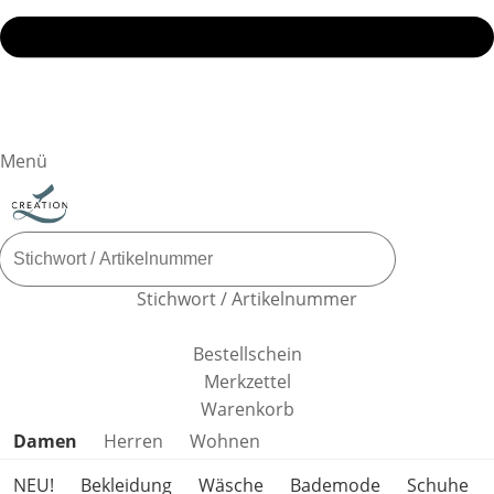
Menü
Stichwort / Artikelnummer
Bestellschein
Merkzettel
Warenkorb
Produktkategorien überspringen
Damen
Herren
Wohnen
NEU!
Bekleidung
Wäsche
Bademode
Schuhe