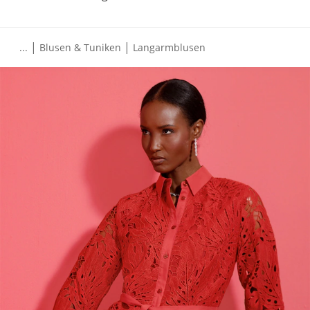
|
|
...
Blusen & Tuniken
Langarmblusen