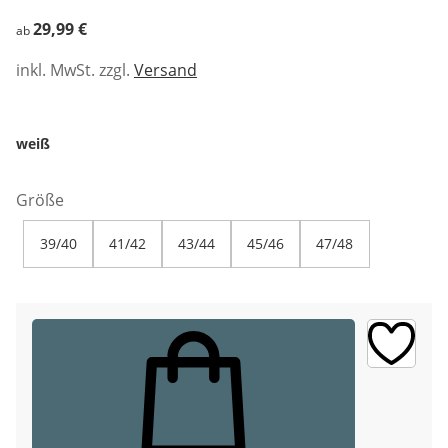
29,99 €
29,99 €
ab
inkl. MwSt. zzgl.
Versand
weiß
Größe
39/40
41/42
43/44
45/46
47/48