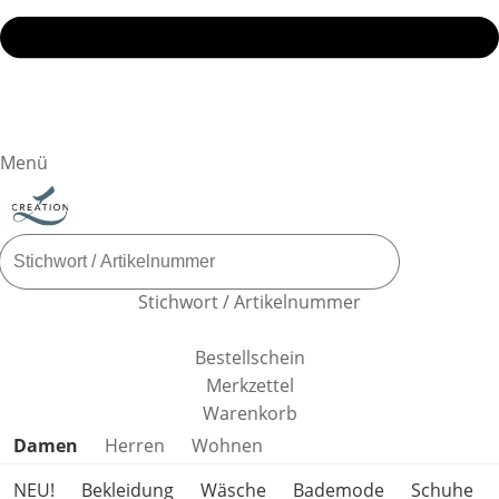
Menü
Stichwort / Artikelnummer
Bestellschein
Merkzettel
Warenkorb
Produktkategorien überspringen
Damen
Herren
Wohnen
NEU!
Bekleidung
Wäsche
Bademode
Schuhe