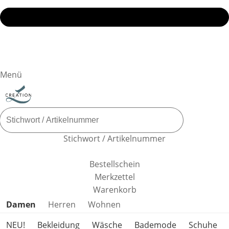
Menü
Stichwort / Artikelnummer
Bestellschein
Merkzettel
Warenkorb
Produktkategorien überspringen
Damen
Herren
Wohnen
NEU!
Bekleidung
Wäsche
Bademode
Schuhe