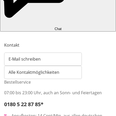
Chat
Kontakt
E-Mail schreiben
Öffnet E-Mail-Client
Alle Kontaktmöglichkeiten
Bestellservice
07:00 bis 23:00 Uhr, auch an Sonn- und Feiertagen
Telefonnummer:
0180 5 22 87 85
*
Öffnet Telefon-Client
Anrufkosten: 14 Cent/Min. aus allen deutschen