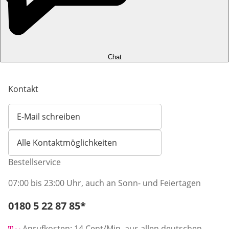
Chat
Kontakt
E-Mail schreiben
Öffnet E-Mail-Client
Alle Kontaktmöglichkeiten
Bestellservice
07:00 bis 23:00 Uhr, auch an Sonn- und Feiertagen
Telefonnummer:
0180 5 22 87 85
*
Öffnet Telefon-Client
Anrufkosten: 14 Cent/Min. aus allen deutschen