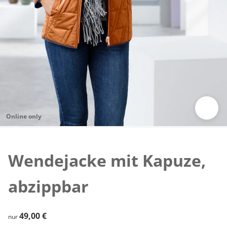
Online only
Zum Vergrößern auf das Bild klicken
Wendejacke mit Kapuze,
abzippbar
49,00 €
49,00 €
nur