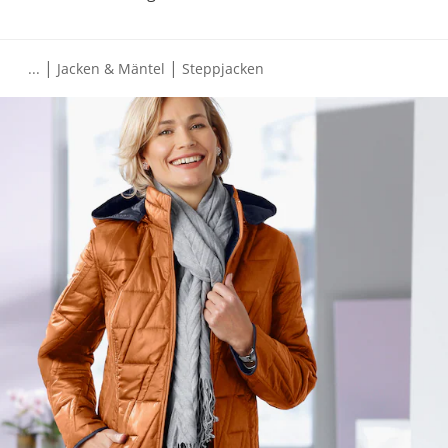
|
|
...
Jacken & Mäntel
Steppjacken