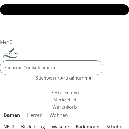
Menü
Stichwort / Artikelnummer
Bestellschein
Merkzettel
Warenkorb
Produktkategorien überspringen
Damen
Herren
Wohnen
NEU!
Bekleidung
Wäsche
Bademode
Schuhe