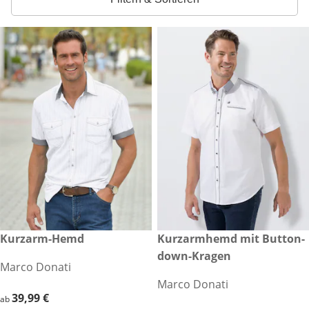
39,99 €
Kurzarm-Hemd
29,99 €
Kurzarmhemd mit Button-
down-Kragen
Marco Donati
Marco Donati
39,99 €
39,99 €
ab