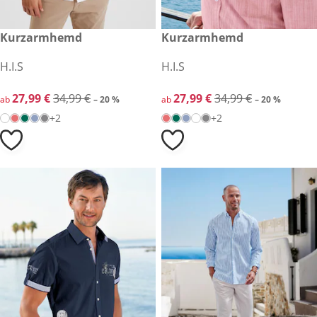
reduzierter Preis 27,99 €, vorheriger Preis: 34,99 €
Kurzarmhemd
reduzierter Preis 27,99 €, vor
Kurzarmhemd
-20 %
-20 %
H.I.S
H.I.S
reduzierter Preis 27,99 €, vorheriger Preis: 34,99 €
27,99 €
34,99 €
reduzierter Preis 27,99 €, vor
27,99 €
34,99 €
ab
– 20 %
ab
– 20 %
+2
+2