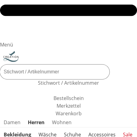
Menü
Stichwort / Artikelnummer
Bestellschein
Merkzettel
Warenkorb
Produktkategorien überspringen
Damen
Herren
Wohnen
Bekleidung
Wäsche
Schuhe
Accessoires
Sale