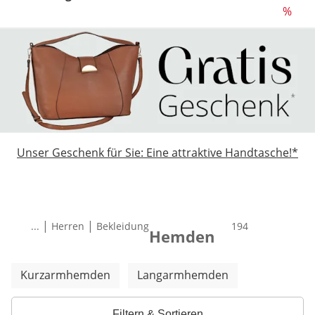
%
Unser Geschenk für Sie: Eine attraktive Handtasche!*
|
|
...
Herren
Bekleidung
Total number of 
194
Hemden
Weitere Kategorien überspringen
Kurzarmhemden
Langarmhemden
Filtern & Sortieren