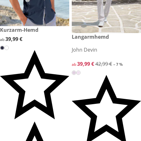
39,99 €
Kurzarm-Hemd
reduzierter Preis 39,99 €, vor
Langarmhemd
-7 %
39,99 €
39,99 €
ab
John Devin
reduzierter Preis 39,99 €, vor
39,99 €
42,99 €
ab
– 7 %