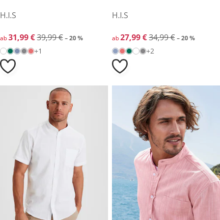
H.I.S
H.I.S
reduzierter Preis 31,99 €, vorheriger Preis: 39,99 €
31,99 €
39,99 €
reduzierter Preis 27,99 €, vor
27,99 €
34,99 €
ab
– 20 %
ab
– 20 %
+1
+2