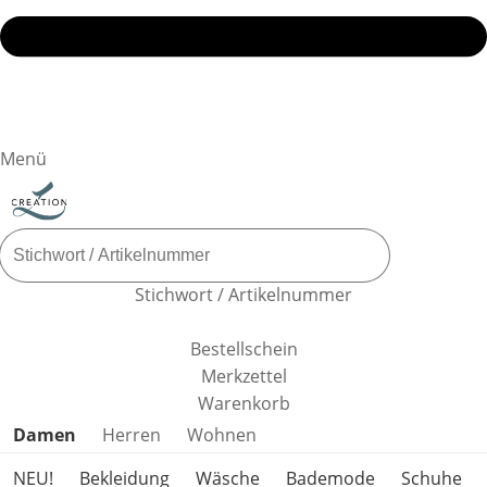
Menü
Stichwort / Artikelnummer
Bestellschein
Merkzettel
Warenkorb
Produktkategorien überspringen
Damen
Herren
Wohnen
NEU!
Bekleidung
Wäsche
Bademode
Schuhe