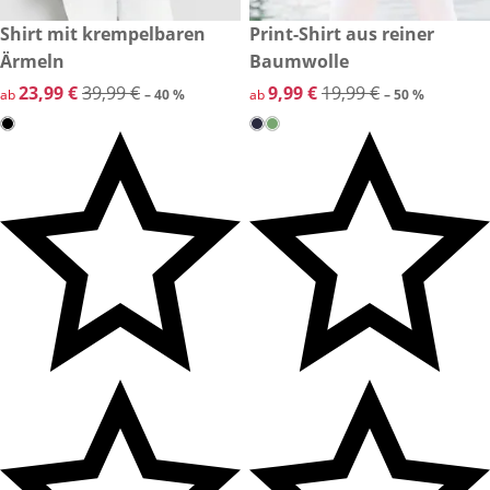
reduzierter Preis 23,99 €, vorheriger Preis: 39,99 €
Shirt mit krempelbaren
reduzierter Preis 9,99 €, vorh
Print-Shirt aus reiner
-40 %
-50 %
Ärmeln
Baumwolle
reduzierter Preis 23,99 €, vorheriger Preis: 39,99 €
23,99 €
39,99 €
reduzierter Preis 9,99 €, vorh
9,99 €
19,99 €
ab
– 40 %
ab
– 50 %