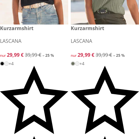
reduzierter Preis 29,99 €, vorheriger Preis: 39,99 €
Kurzarmshirt
reduzierter Preis 29,99 €, vor
Kurzarmshirt
-25 %
-25 %
LASCANA
LASCANA
reduzierter Preis 29,99 €, vorheriger Preis: 39,99 €
29,99 €
39,99 €
reduzierter Preis 29,99 €, vor
29,99 €
39,99 €
nur
– 25 %
nur
– 25 %
+4
+4