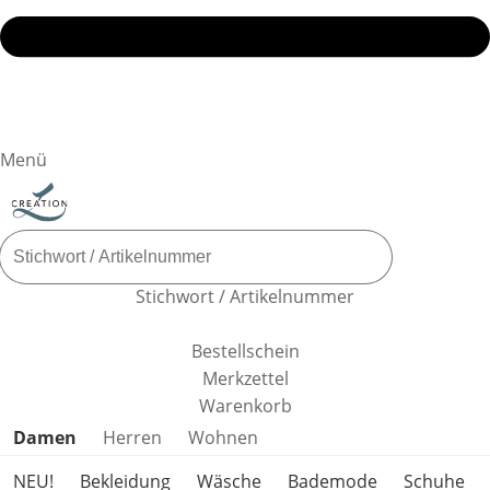
Menü
Stichwort / Artikelnummer
Bestellschein
Merkzettel
Warenkorb
Produktkategorien überspringen
Damen
Herren
Wohnen
NEU!
Bekleidung
Wäsche
Bademode
Schuhe