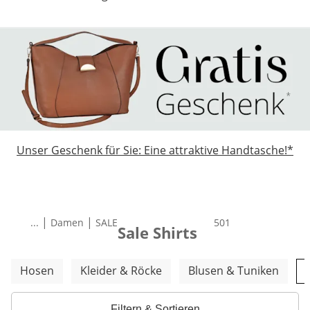
Unser Geschenk für Sie: Eine attraktive Handtasche!*
|
|
...
Damen
SALE
Total number of pro
501
Sale Shirts
Weitere Kategorien überspringen
Hosen
Kleider & Röcke
Blusen & Tuniken
Filtern & Sortieren