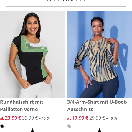
reduzierter Preis 23,99 €, vorheriger Preis: 39,99 €
Rundhalsshirt mit
reduzierter Preis 17,99 €, vor
3/4-Arm-Shirt mit U-Boot-
-40 %
-40 %
Pailletten vorne
Ausschnitt
reduzierter Preis 23,99 €, vorheriger Preis: 39,99 €
23,99 €
39,99 €
reduzierter Preis 17,99 €, vor
17,99 €
29,99 €
ab
– 40 %
ab
– 40 %