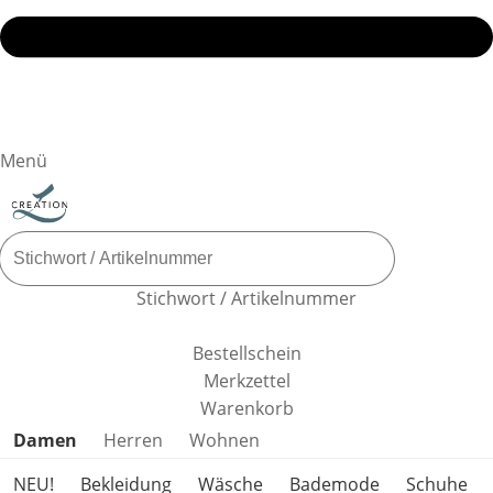
Menü
Stichwort / Artikelnummer
Bestellschein
Merkzettel
Warenkorb
Produktkategorien überspringen
Damen
Herren
Wohnen
NEU!
Bekleidung
Wäsche
Bademode
Schuhe