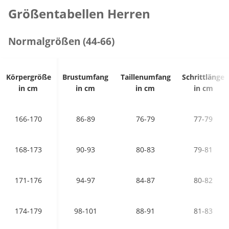
Größentabellen Herren
Normalgrößen (44-66)
Körpergröße
Brustumfang
Taillenumfang
Schrittlänge
in cm
in cm
in cm
in cm
166-170
86-89
76-79
77-79
168-173
90-93
80-83
79-81
171-176
94-97
84-87
80-82
174-179
98-101
88-91
81-83