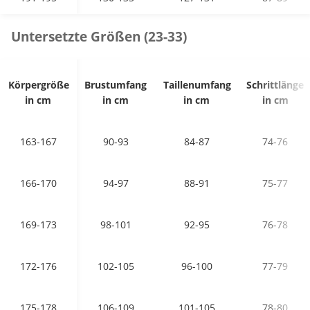
Untersetzte Größen (23-33)
Körpergröße
Brustumfang
Taillenumfang
Schrittlänge
in cm
in cm
in cm
in cm
163-167
90-93
84-87
74-76
166-170
94-97
88-91
75-77
169-173
98-101
92-95
76-78
172-176
102-105
96-100
77-79
175-178
106-109
101-105
78-80