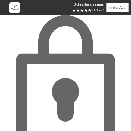
Schneller shoppen
in der App
(13.2 tsd)
Zum Hauptinhalt springen