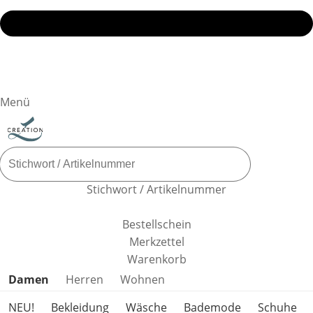
Menü
Stichwort / Artikelnummer
Bestellschein
Merkzettel
Warenkorb
Produktkategorien überspringen
Damen
Herren
Wohnen
NEU!
Bekleidung
Wäsche
Bademode
Schuhe