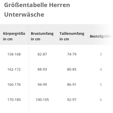
Größentabelle Herren
Unterwäsche
Körpergröße
Brustumfang
Taillenumfang
Bestellgröße
in cm
in cm
in cm
158-168
82-87
74-79
3
162-172
88-93
80-85
4
166-176
94-99
86-91
5
170-180
100-105
92-97
6