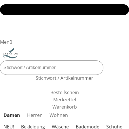
Menü
Stichwort / Artikelnummer
Bestellschein
Merkzettel
Warenkorb
Produktkategorien überspringen
Damen
Herren
Wohnen
NEU!
Bekleidung
Wäsche
Bademode
Schuhe