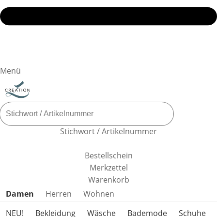
Menü
Stichwort / Artikelnummer
Bestellschein
Merkzettel
Warenkorb
Produktkategorien überspringen
Damen
Herren
Wohnen
NEU!
Bekleidung
Wäsche
Bademode
Schuhe