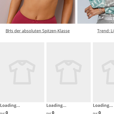
BHs der absoluten Spitzen-Klasse
Trend: L
Produktempfehlungen überspringen
Loading...
Loading...
Loading...
0
0
0
0
0
0
nur
nur
nur