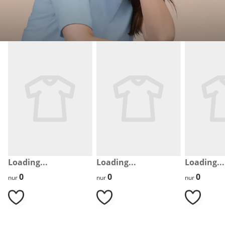
Produktempfehlungen überspringen
Loading...
Loading...
Loading...
0
0
0
0
0
0
nur
nur
nur