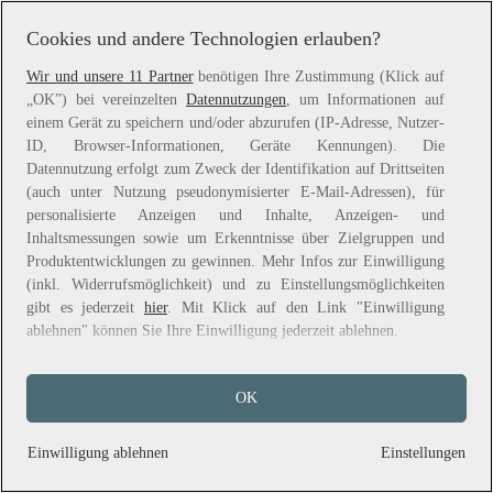
information).
Cookies und andere Technologien erlauben?
Wir und unsere 11 Partner
benötigen Ihre Zustimmung (Klick auf
„OK”) bei vereinzelten
Datennutzungen
, um Informationen auf
einem Gerät zu speichern und/oder abzurufen (IP-Adresse, Nutzer-
ID, Browser-Informationen, Geräte Kennungen). Die
Datennutzung erfolgt zum Zweck der Identifikation auf Drittseiten
(auch unter Nutzung pseudonymisierter E-Mail-Adressen), für
personalisierte Anzeigen und Inhalte, Anzeigen- und
Inhaltsmessungen sowie um Erkenntnisse über Zielgruppen und
Produktentwicklungen zu gewinnen. Mehr Infos zur Einwilligung
(inkl. Widerrufsmöglichkeit) und zu Einstellungsmöglichkeiten
gibt es jederzeit
hier
. Mit Klick auf den Link "Einwilligung
ablehnen" können Sie Ihre Einwilligung jederzeit ablehnen.
Sie können Ihre Einwilligung auch jederzeit grundlos mit Wirkung
OK
für die Zukunft widerrufen, indem Sie z. B. auf den Button
"Cookie-Einstellungen" im Footer der Website und "Alle
ablehnen" klicken.
Einwilligung ablehnen
Einstellungen
Datennutzungen