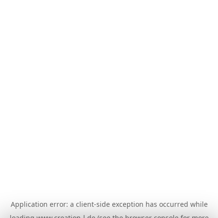
Application error: a
client
-side exception has occurred while
loading
www.creation-l.de
(see the
browser console
for more