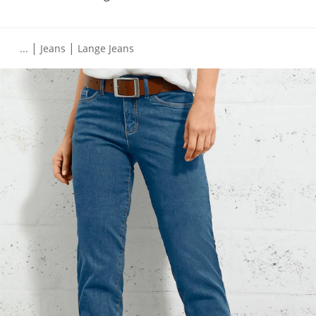
|
|
...
Jeans
Lange Jeans