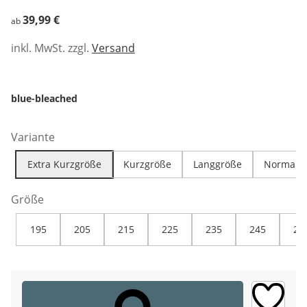
39,99 €
39,99 €
ab
inkl. MwSt. zzgl.
Versand
blue-bleached
Variante
Extra Kurzgröße
Kurzgröße
Langgröße
Normalg
Größe
195
205
215
225
235
245
25