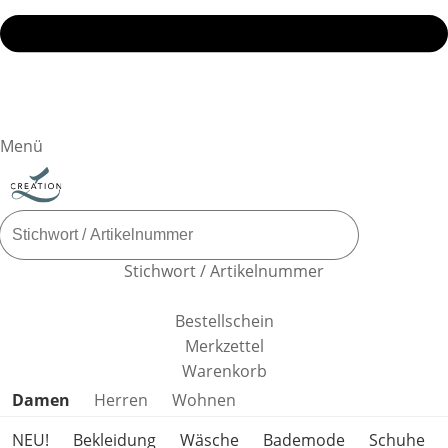
Menü
Stichwort / Artikelnummer
Bestellschein
Merkzettel
Warenkorb
Produktkategorien überspringen
Damen
Herren
Wohnen
NEU!
Bekleidung
Wäsche
Bademode
Schuhe