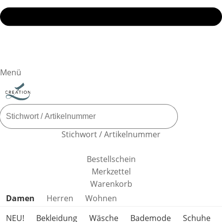
Menü
Stichwort / Artikelnummer
Bestellschein
Merkzettel
Warenkorb
Produktkategorien überspringen
Damen
Herren
Wohnen
NEU!
Bekleidung
Wäsche
Bademode
Schuhe