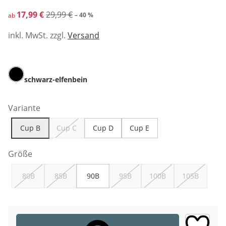
reduzierter Preis 17,99 €, vorheriger Preis: 29,99 €
17,99 €
29,99 €
– 40 %
ab
inkl. MwSt. zzgl.
Versand
schwarz-elfenbein
Variante
Cup B
Cup C
Cup D
Cup E
Größe
80B
85B
90B
95B
100B
105B