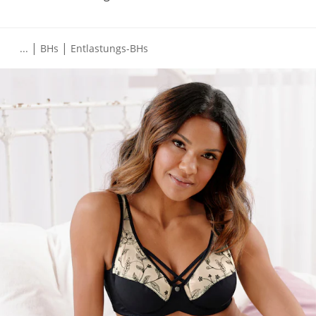
|
|
...
BHs
Entlastungs-BHs