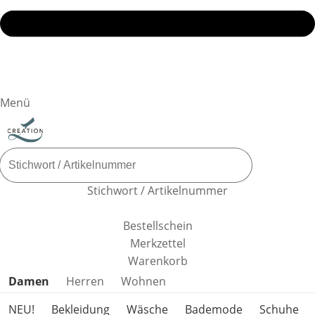
Menü
Stichwort / Artikelnummer
Bestellschein
Merkzettel
Warenkorb
Produktkategorien überspringen
Damen
Herren
Wohnen
NEU!
Bekleidung
Wäsche
Bademode
Schuhe