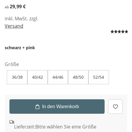
29,99 €
29,99 €
ab
inkl. MwSt. zzgl.
Versand
schwarz + pink
Größe
36/38
40/42
44/46
48/50
52/54
In den Warenkorb
Lieferzeit:
Bitte wählen Sie eine Größe