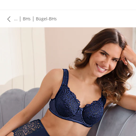
|
|
...
BHs
Bügel-BHs