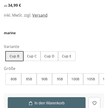
34,99 €
34,99 €
ab
inkl. MwSt. zzgl.
Versand
marine
Variante
Cup B
Cup C
Cup D
Cup E
Größe
80B
85B
90B
95B
100B
105B
11
In den Warenkorb