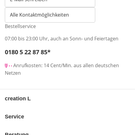
Öffnet E-Mail-Client
Alle Kontaktmöglichkeiten
Bestellservice
07:00 bis 23:00 Uhr, auch an Sonn- und Feiertagen
Telefonnummer:
0180 5 22 87 85
*
Öffnet Telefon-Client
Anrufkosten: 14 Cent/Min. aus allen deutschen
Netzen
creation L
Service
Beratung