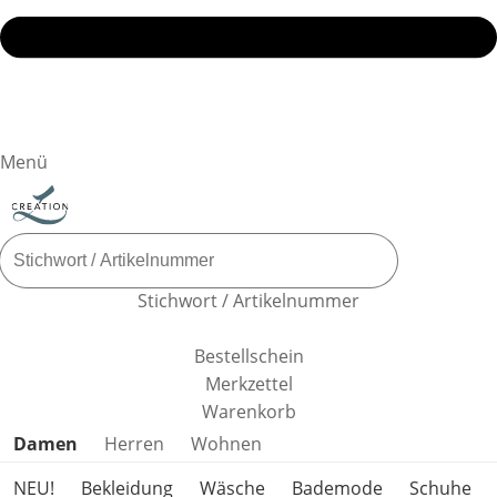
Menü
Stichwort / Artikelnummer
Bestellschein
Merkzettel
Warenkorb
Produktkategorien überspringen
Damen
Herren
Wohnen
NEU!
Bekleidung
Wäsche
Bademode
Schuhe