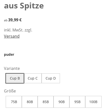
aus Spitze
39,99 €
39,99 €
ab
inkl. MwSt. zzgl.
Versand
puder
Variante
Cup B
Cup C
Cup D
Größe
75B
80B
85B
90B
95B
100B