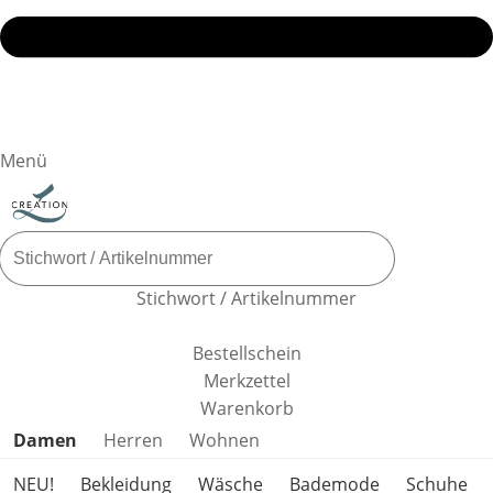
Menü
Stichwort / Artikelnummer
Bestellschein
Merkzettel
Warenkorb
Produktkategorien überspringen
Damen
Herren
Wohnen
NEU!
Bekleidung
Wäsche
Bademode
Schuhe