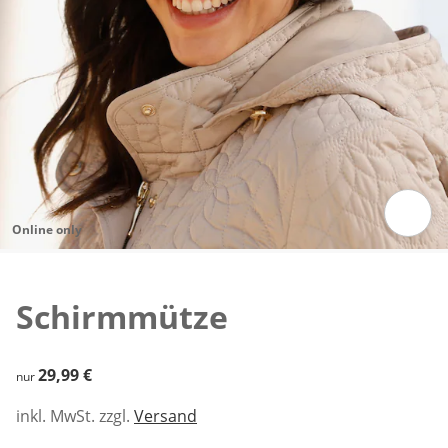
Online only
Zum Vergrößern auf das Bild klicken
Schirmmütze
29,99 €
29,99 €
nur
inkl. MwSt. zzgl.
Versand