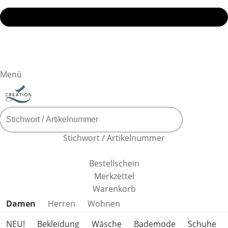
Menü
Stichwort / Artikelnummer
Bestellschein
Merkzettel
Warenkorb
Produktkategorien überspringen
Damen
Herren
Wohnen
NEU!
Bekleidung
Wäsche
Bademode
Schuhe