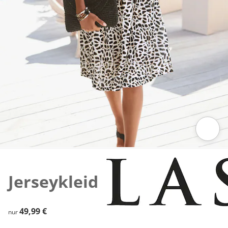
Zum Vergrößern auf das Bild klicken
Jerseykleid
49,99 €
49,99 €
nur