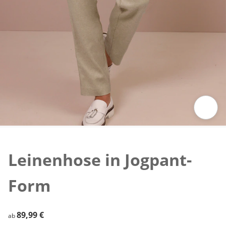
Zum Vergrößern auf das Bild klicken
Leinenhose in Jogpant-
Form
89,99 €
89,99 €
ab