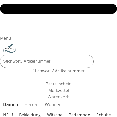
Menü
Stichwort / Artikelnummer
Bestellschein
Merkzettel
Warenkorb
Produktkategorien überspringen
Damen
Herren
Wohnen
NEU!
Bekleidung
Wäsche
Bademode
Schuhe