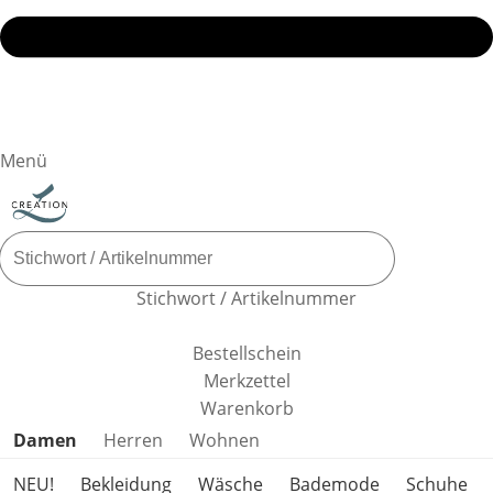
Menü
Stichwort / Artikelnummer
Bestellschein
Merkzettel
Warenkorb
Produktkategorien überspringen
Damen
Herren
Wohnen
NEU!
Bekleidung
Wäsche
Bademode
Schuhe