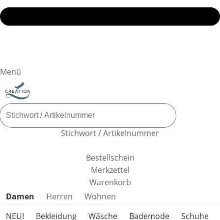
Menü
Stichwort / Artikelnummer
Bestellschein
Merkzettel
Warenkorb
Produktkategorien überspringen
Damen
Herren
Wohnen
NEU!
Bekleidung
Wäsche
Bademode
Schuhe