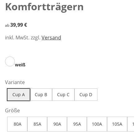
Komfortträgern
39,99 €
39,99 €
ab
inkl. MwSt. zzgl.
Versand
weiß
Variante
Cup A
Cup B
Cup C
Cup D
Größe
80A
85A
90A
95A
100A
105A
11