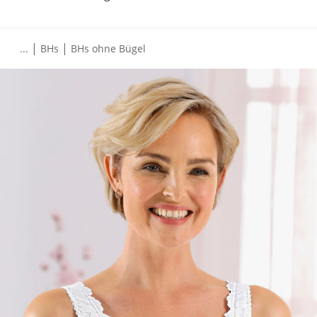
|
|
...
BHs
BHs ohne Bügel