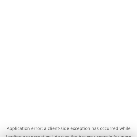
Application error: a
client
-side exception has occurred while
loading
www.creation-l.de
(see the
browser console
for more