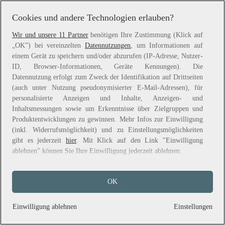
information).
Cookies und andere Technologien erlauben?
Wir und unsere 11 Partner
benötigen Ihre Zustimmung (Klick auf
„OK”) bei vereinzelten
Datennutzungen
, um Informationen auf
einem Gerät zu speichern und/oder abzurufen (IP-Adresse, Nutzer-
ID, Browser-Informationen, Geräte Kennungen). Die
Datennutzung erfolgt zum Zweck der Identifikation auf Drittseiten
(auch unter Nutzung pseudonymisierter E-Mail-Adressen), für
personalisierte Anzeigen und Inhalte, Anzeigen- und
Inhaltsmessungen sowie um Erkenntnisse über Zielgruppen und
Produktentwicklungen zu gewinnen. Mehr Infos zur Einwilligung
(inkl. Widerrufsmöglichkeit) und zu Einstellungsmöglichkeiten
gibt es jederzeit
hier
. Mit Klick auf den Link "Einwilligung
ablehnen" können Sie Ihre Einwilligung jederzeit ablehnen.
Sie können Ihre Einwilligung auch jederzeit grundlos mit Wirkung
OK
für die Zukunft widerrufen, indem Sie z. B. auf den Button
"Cookie-Einstellungen" im Footer der Website und "Alle
ablehnen" klicken.
Einwilligung ablehnen
Einstellungen
Datennutzungen