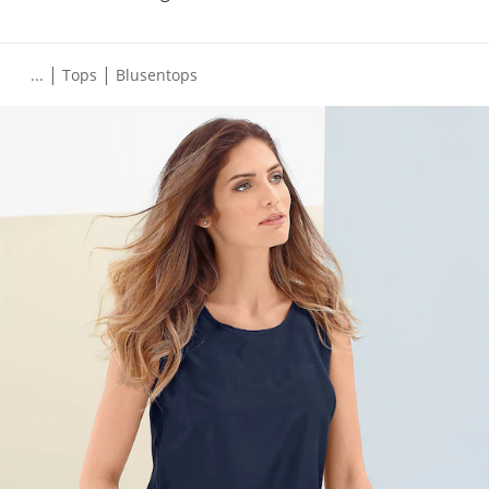
|
|
...
Tops
Blusentops