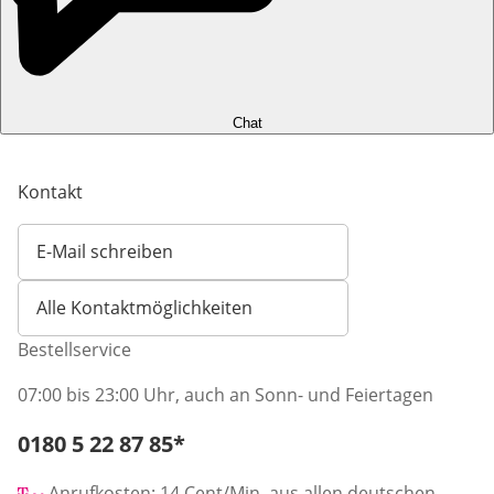
Chat
Kontakt
E-Mail schreiben
Öffnet E-Mail-Client
Alle Kontaktmöglichkeiten
Bestellservice
07:00 bis 23:00 Uhr, auch an Sonn- und Feiertagen
Telefonnummer:
0180 5 22 87 85
*
Öffnet Telefon-Client
Anrufkosten: 14 Cent/Min. aus allen deutschen