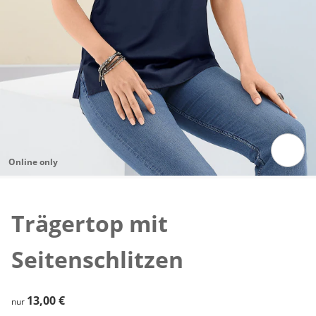
Online only
Zum Vergrößern auf das Bild klicken
Trägertop mit
Seitenschlitzen
13,00 €
13,00 €
nur