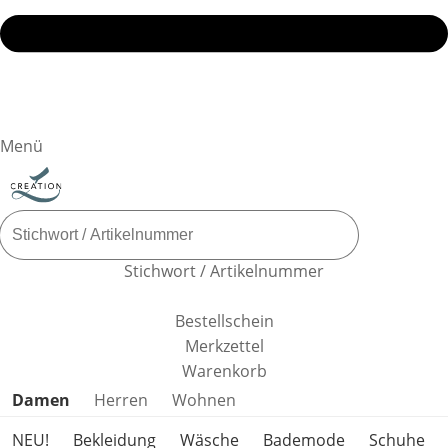
Menü
Stichwort / Artikelnummer
Bestellschein
Merkzettel
Warenkorb
Produktkategorien überspringen
Damen
Herren
Wohnen
NEU!
Bekleidung
Wäsche
Bademode
Schuhe