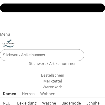
Menü
Stichwort / Artikelnummer
Bestellschein
Merkzettel
Warenkorb
Produktkategorien überspringen
Damen
Herren
Wohnen
NEU!
Bekleidung
Wäsche
Bademode
Schuhe