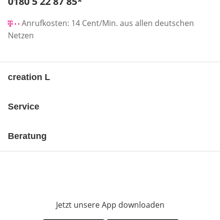
Telefonnummer:
0180 5 22 87 85
*
Öffnet Telefon-Client
Anrufkosten: 14 Cent/Min. aus allen deutschen
Netzen
creation L
Service
Beratung
Jetzt unsere App downloaden
Öffnet in neue