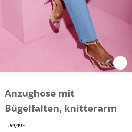
Zum Vergrößern auf das Bild klicken
Anzughose mit
Bügelfalten, knitterarm
59,99 €
59,99 €
ab