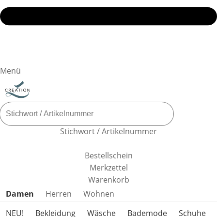
Menü
Stichwort / Artikelnummer
Bestellschein
Merkzettel
Warenkorb
Produktkategorien überspringen
Damen
Herren
Wohnen
NEU!
Bekleidung
Wäsche
Bademode
Schuhe