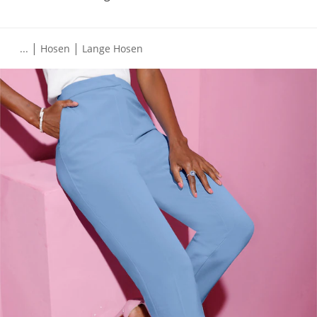
|
|
...
Hosen
Lange Hosen