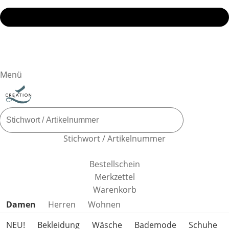
Menü
Stichwort / Artikelnummer
Bestellschein
Merkzettel
Warenkorb
Produktkategorien überspringen
Damen
Herren
Wohnen
NEU!
Bekleidung
Wäsche
Bademode
Schuhe