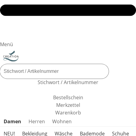
Menü
Stichwort / Artikelnummer
Bestellschein
Merkzettel
Warenkorb
Produktkategorien überspringen
Damen
Herren
Wohnen
NEU!
Bekleidung
Wäsche
Bademode
Schuhe