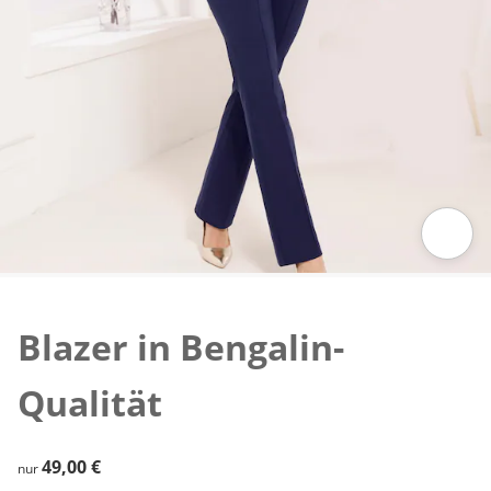
Zum Vergrößern auf das Bild klicken
Blazer in Bengalin-
Qualität
49,00 €
49,00 €
nur