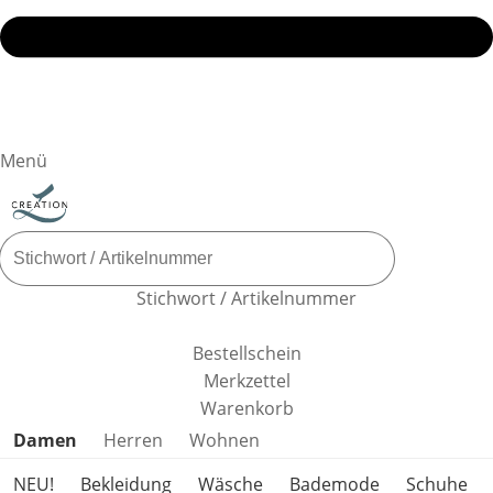
Menü
Stichwort / Artikelnummer
Bestellschein
Merkzettel
Warenkorb
Produktkategorien überspringen
Damen
Herren
Wohnen
NEU!
Bekleidung
Wäsche
Bademode
Schuhe