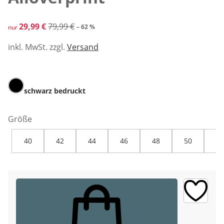
reduzierter Preis 29,99 €, vorheriger Preis: 79,99 €
29,99 €
79,99 €
– 62 %
nur
inkl. MwSt. zzgl.
Versand
schwarz bedruckt
Größe
40
42
44
46
48
50
52