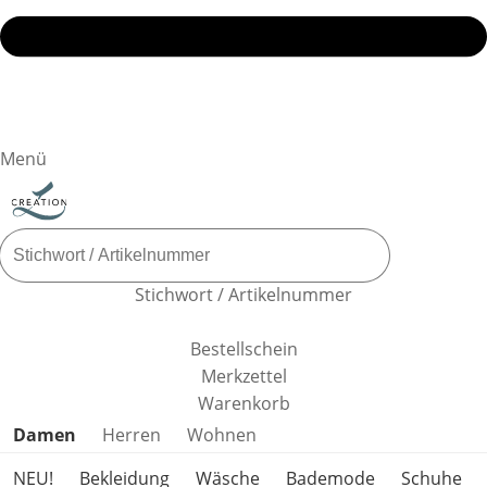
Menü
Stichwort / Artikelnummer
Bestellschein
Merkzettel
Warenkorb
Produktkategorien überspringen
Damen
Herren
Wohnen
NEU!
Bekleidung
Wäsche
Bademode
Schuhe