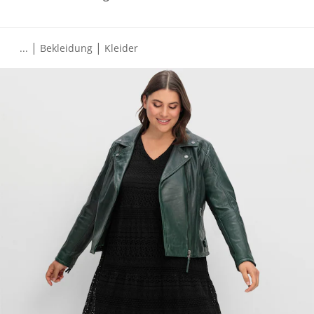
|
|
...
Bekleidung
Kleider