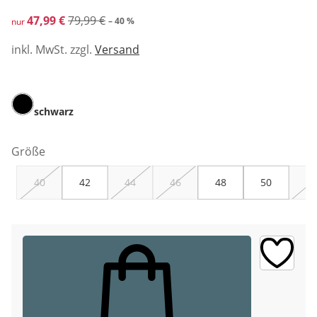
reduzierter Preis 47,99 €, vorheriger Preis: 79,99 €
47,99 €
79,99 €
– 40 %
nur
inkl. MwSt. zzgl.
Versand
schwarz
Größe
40
42
44
46
48
50
52