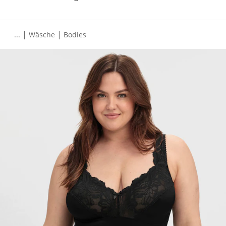
|
|
...
Wäsche
Bodies