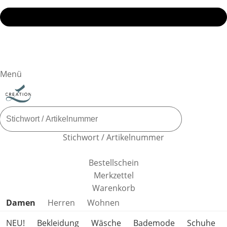
Menü
Stichwort / Artikelnummer
Bestellschein
Merkzettel
Warenkorb
Produktkategorien überspringen
Damen
Herren
Wohnen
NEU!
Bekleidung
Wäsche
Bademode
Schuhe