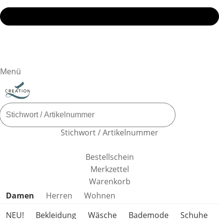
Menü
Stichwort / Artikelnummer
Bestellschein
Merkzettel
Warenkorb
Produktkategorien überspringen
Damen
Herren
Wohnen
NEU!
Bekleidung
Wäsche
Bademode
Schuhe