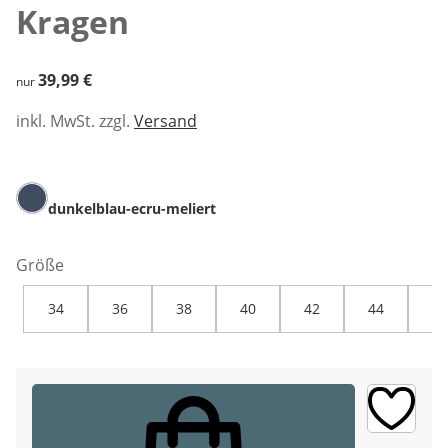
Kragen
39,99 €
39,99 €
nur
inkl. MwSt. zzgl.
Versand
dunkelblau-ecru-meliert
Größe
34
36
38
40
42
44
46