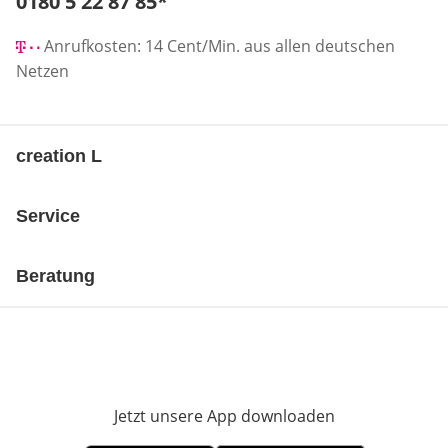
Telefonnummer:
0180 5 22 87 85
*
Öffnet Telefon-Client
Anrufkosten: 14 Cent/Min. aus allen deutschen
Netzen
creation L
Service
Beratung
Jetzt unsere App downloaden
Öffnet in neue