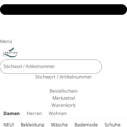
Menü
Stichwort / Artikelnummer
Bestellschein
Merkzettel
Warenkorb
Produktkategorien überspringen
Damen
Herren
Wohnen
NEU!
Bekleidung
Wäsche
Bademode
Schuhe