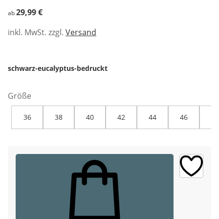
29,99 €
29,99 €
ab
inkl. MwSt. zzgl.
Versand
schwarz-eucalyptus-bedruckt
Größe
36
38
40
42
44
46
48