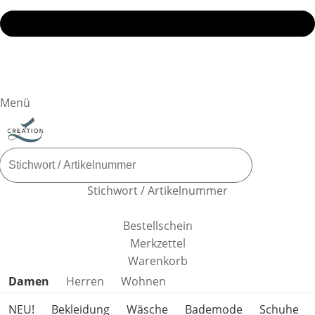
Menü
Stichwort / Artikelnummer
Bestellschein
Merkzettel
Warenkorb
Produktkategorien überspringen
Damen
Herren
Wohnen
NEU!
Bekleidung
Wäsche
Bademode
Schuhe