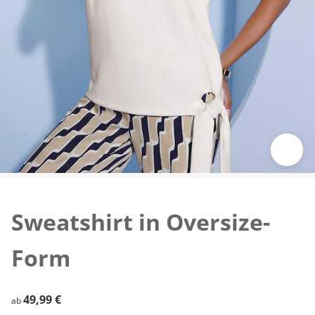
Zum Vergrößern auf das Bild klicken
Sweatshirt in Oversize-
Form
49,99 €
49,99 €
ab