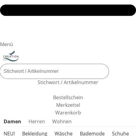
Menü
Stichwort / Artikelnummer
Bestellschein
Merkzettel
Warenkorb
Produktkategorien überspringen
Damen
Herren
Wohnen
NEU!
Bekleidung
Wäsche
Bademode
Schuhe