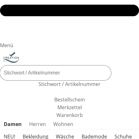
Menü
Stichwort / Artikelnummer
Bestellschein
Merkzettel
Warenkorb
Produktkategorien überspringen
Damen
Herren
Wohnen
NEU!
Bekleidung
Wäsche
Bademode
Schuhe