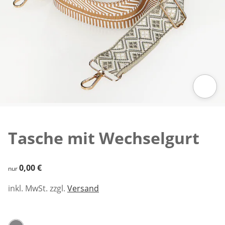
Zum Vergrößern auf das Bild klicken
Tasche mit Wechselgurt
0,00 €
0,00 €
nur
inkl. MwSt. zzgl.
Versand