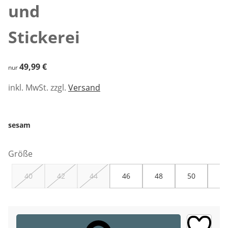
und
Stickerei
49,99 €
49,99 €
nur
inkl. MwSt. zzgl.
Versand
sesam
Größe
40
42
44
46
48
50
52