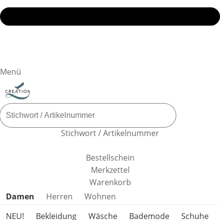
Menü
Stichwort / Artikelnummer
Bestellschein
Merkzettel
Warenkorb
Produktkategorien überspringen
Damen
Herren
Wohnen
NEU!
Bekleidung
Wäsche
Bademode
Schuhe