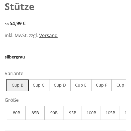
Stütze
54,99 €
54,99 €
ab
inkl. MwSt. zzgl.
Versand
silbergrau
Variante
Cup B
Cup C
Cup D
Cup E
Cup F
Cup G
Größe
80B
85B
90B
95B
100B
105B
11