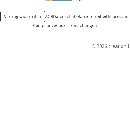
Öffnet in neuem Fenster
Öffnet in neuem Fenster
Vertrag widerrufen
AGB
Datenschutz
Barrierefreiheit
Impressum
Compliance
Cookie-Einstellungen
© 2026 creation L