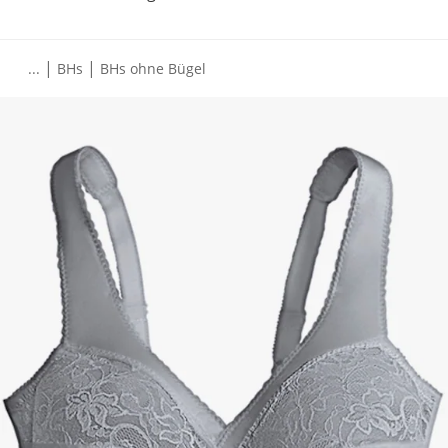
|
|
...
BHs
BHs ohne Bügel