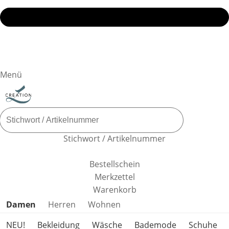
Menü
Stichwort / Artikelnummer
Bestellschein
Merkzettel
Warenkorb
Produktkategorien überspringen
Damen
Herren
Wohnen
NEU!
Bekleidung
Wäsche
Bademode
Schuhe