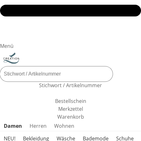
Menü
Stichwort / Artikelnummer
Bestellschein
Merkzettel
Warenkorb
Produktkategorien überspringen
Damen
Herren
Wohnen
NEU!
Bekleidung
Wäsche
Bademode
Schuhe