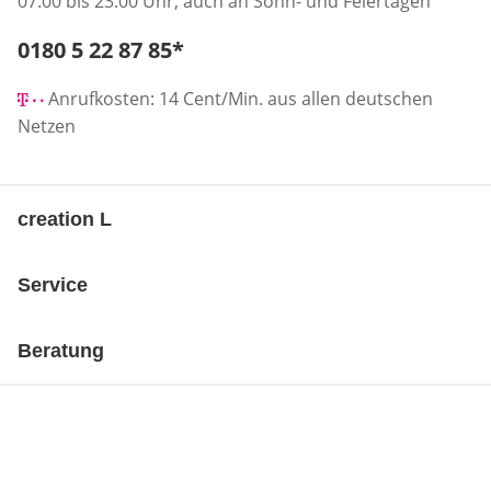
07:00 bis 23:00 Uhr, auch an Sonn- und Feiertagen
Telefonnummer:
0180 5 22 87 85
*
Öffnet Telefon-Client
Anrufkosten: 14 Cent/Min. aus allen deutschen
Netzen
creation L
Service
Beratung