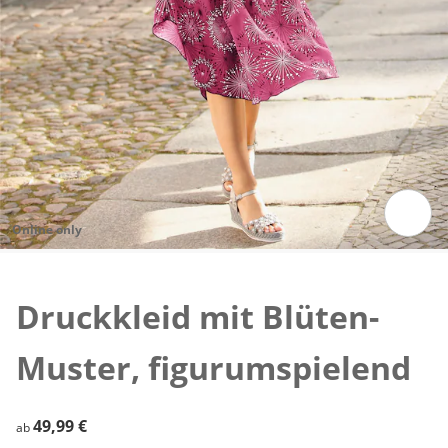
Online only
Zum Vergrößern auf das Bild klicken
Druckkleid mit Blüten-
Muster, figurumspielend
49,99 €
49,99 €
ab