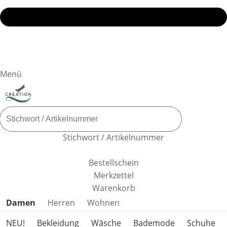
Menü
Stichwort / Artikelnummer
Bestellschein
Merkzettel
Warenkorb
Produktkategorien überspringen
Damen
Herren
Wohnen
NEU!
Bekleidung
Wäsche
Bademode
Schuhe