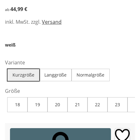
44,99 €
44,99 €
ab
inkl. MwSt. zzgl.
Versand
weiß
Variante
Kurzgröße
Langgröße
Normalgröße
Größe
18
19
20
21
22
23
24