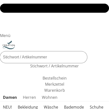
Menü
Stichwort / Artikelnummer
Bestellschein
Merkzettel
Warenkorb
Produktkategorien überspringen
Damen
Herren
Wohnen
NEU!
Bekleidung
Wäsche
Bademode
Schuhe