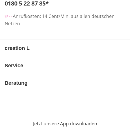
Telefonnummer:
0180 5 22 87 85
*
Öffnet Telefon-Client
Anrufkosten: 14 Cent/Min. aus allen deutschen
Netzen
creation L
Service
Beratung
Jetzt unsere App downloaden
Öffnet in neue