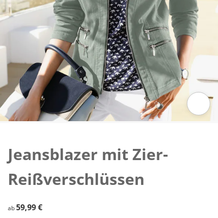
Zum Vergrößern auf das Bild klicken
Jeansblazer mit Zier-
Reißverschlüssen
59,99 €
59,99 €
ab