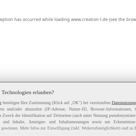
ception has occurred while loading
www.creation-l.de
(see the
brow
 Technologien erlauben?
r
benötigen Ihre Zustimmung (Klick auf „OK”) bei vereinzelten
Datennutzung
rn und/oder abzurufen (IP-Adresse, Nutzer-ID, Browser-Informationen,
 Zweck der Identifikation auf Drittseiten (auch unter Nutzung pseudonymisier
gen und Inhalte, Anzeigen- und Inhaltsmessungen sowie um Erkenntniss
gewinnen. Mehr Infos zur Einwilligung (inkl. Widerrufsmöglichkeit) und zu 
 Klick auf den Link "Einwilligung ablehnen" können Sie Ihre Einwilligung jed