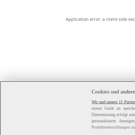
Application error: a
client
-side ex
Cookies und andere
Wir und unsere 11 Partne
einem Gerät zu speiche
Datennutzung erfolgt zum
personalisierte Anzei
Produktentwicklungen zu 
gibt es jederzeit
hier
. Mit