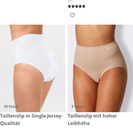
10 Stück
3 Stück
34,99 €
Taillenslip in Single-Jersey-
26,99 €
Taillenslip mit hoher
Qualität
Leibhöhe