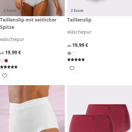
2 Stück
2 Stück
19,99 €
Taillenslip mit seitlicher
19,99 €
Taillenslip
Spitze
wäschepur
wäschepur
19,99 €
19,99 €
ab
19,99 €
19,99 €
ab