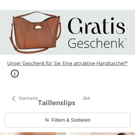
Unser Geschenk für Sie: Eine attraktive Handtasche!*
Startseite
Total number of products
264
Taillenslips
Filtern & Sortieren