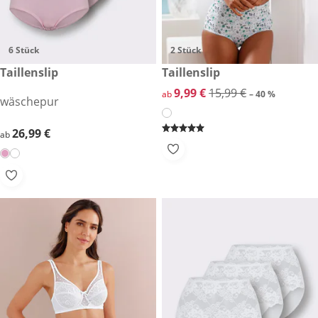
6 Stück
2 Stück
26,99 €
Taillenslip
reduzierter Preis 9,99 €, vorh
Taillenslip
-40 %
reduzierter Preis 9,99 €, vorh
9,99 €
15,99 €
ab
– 40 %
wäschepur
26,99 €
26,99 €
ab