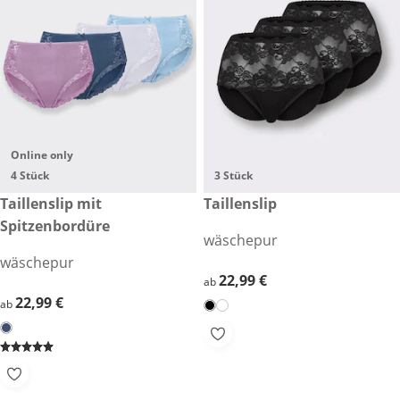
Online only
4 Stück
3 Stück
22,99 €
Taillenslip mit
22,99 €
Taillenslip
Spitzenbordüre
wäschepur
wäschepur
22,99 €
22,99 €
ab
22,99 €
22,99 €
ab