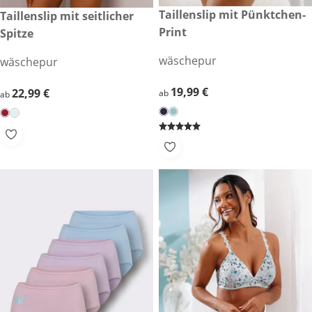
19,99 €
Taillenslip mit Pünktchen-
22,99 €
Taillenslip mit seitlicher
Print
Spitze
wäschepur
wäschepur
19,99 €
19,99 €
22,99 €
22,99 €
ab
ab