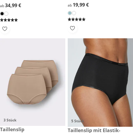
19,99 €
19,99 €
34,99 €
34,99 €
ab
ab
3 Stück
5 Stück
29,99 €
Taillenslip
27,99 €
Taillenslip mit Elastik-