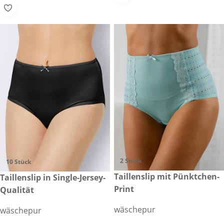
2 Stück
10 Stück
19,99 €
Taillenslip mit Pünktchen-
34,99 €
Taillenslip in Single-Jersey-
Print
Qualität
wäschepur
wäschepur