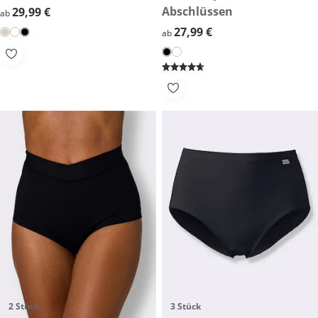
Abschlüssen
29,99 €
29,99 €
ab
27,99 €
27,99 €
ab
2 Stück
3 Stück