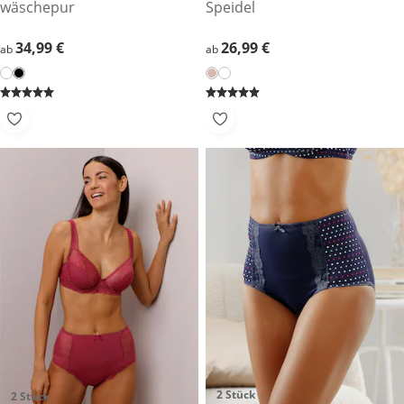
wäschepur
Speidel
34,99 €
34,99 €
26,99 €
26,99 €
ab
ab
2 Stück
2 Stück