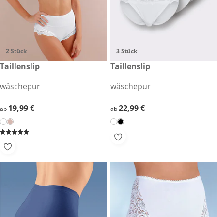
2 Stück
3 Stück
19,99 €
Taillenslip
22,99 €
Taillenslip
wäschepur
wäschepur
19,99 €
19,99 €
22,99 €
22,99 €
ab
ab