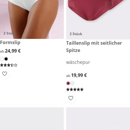
2 Stück
2 Stück
24,99 €
Formslip
19,99 €
Taillenslip mit seitlicher
Spitze
24,99 €
24,99 €
ab
wäschepur
19,99 €
19,99 €
ab