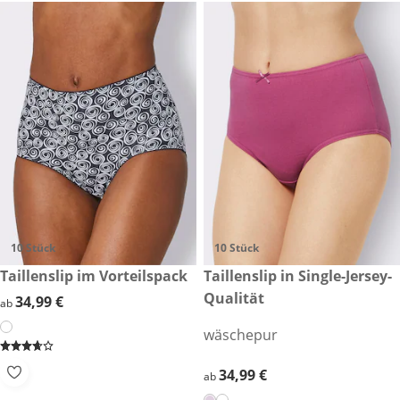
10 Stück
10 Stück
34,99 €
Taillenslip im Vorteilspack
34,99 €
Taillenslip in Single-Jersey-
Qualität
34,99 €
34,99 €
ab
wäschepur
34,99 €
34,99 €
ab