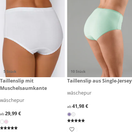
5 Stück
10 Stück
29,99 €
Taillenslip mit
41,98 €
Taillenslip aus Single-Jersey
Muschelsaumkante
wäschepur
wäschepur
41,98 €
41,98 €
ab
29,99 €
29,99 €
ab