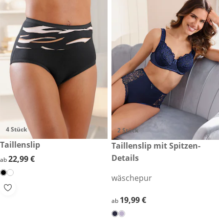
4 Stück
2 Stück
22,99 €
Taillenslip
19,99 €
Taillenslip mit Spitzen-
Details
22,99 €
22,99 €
ab
wäschepur
19,99 €
19,99 €
ab