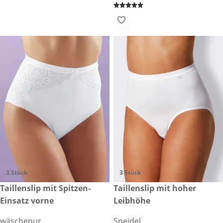
3 Stück
3 Stück
24,99 €
Taillenslip mit Spitzen-
26,99 €
Taillenslip mit hoher
Einsatz vorne
Leibhöhe
wäschepur
Speidel