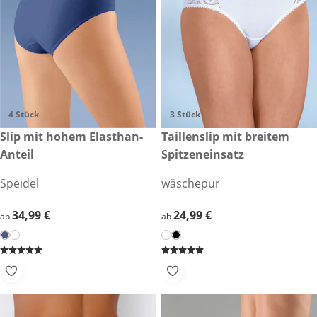
4 Stück
3 Stück
34,99 €
Slip mit hohem Elasthan-
24,99 €
Taillenslip mit breitem
Anteil
Spitzeneinsatz
Speidel
wäschepur
34,99 €
34,99 €
24,99 €
24,99 €
ab
ab