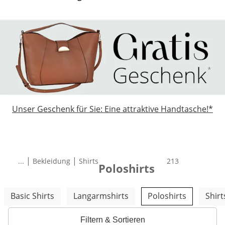
Unser Geschenk für Sie: Eine attraktive Handtasche!*
|
|
...
Bekleidung
Shirts
Total number of 
213
Poloshirts
Weitere Kategorien überspringen
Basic Shirts
Langarmshirts
Poloshirts
Shirt
Filtern & Sortieren