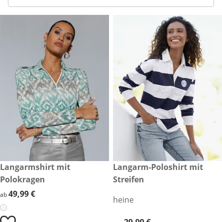
49,99 €
Langarmshirt mit
29,99 €
Langarm-Poloshirt mit
Polokragen
Streifen
49,99 €
49,99 €
ab
heine
29,99 €
29,99 €