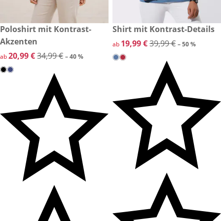
reduzierter Preis 20,99 €, vorheriger Preis: 34,99 €
Poloshirt mit Kontrast-
reduzierter Preis 19,99 €, vor
Shirt mit Kontrast-Details
-40 %
-50 %
Akzenten
reduzierter Preis 19,99 €, vor
19,99 €
39,99 €
ab
– 50 %
reduzierter Preis 20,99 €, vorheriger Preis: 34,99 €
20,99 €
34,99 €
ab
– 40 %