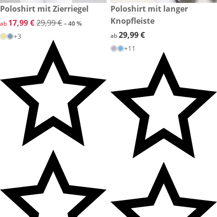
reduzierter Preis 17,99 €, vorheriger Preis: 29,99 €
Poloshirt mit Zierriegel
29,99 €
Poloshirt mit langer
-40 %
Knopfleiste
reduzierter Preis 17,99 €, vorheriger Preis: 29,99 €
17,99 €
29,99 €
ab
– 40 %
29,99 €
29,99 €
+3
ab
+11