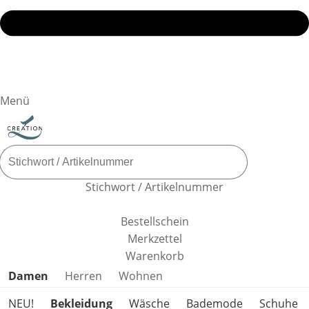
Menü
Stichwort / Artikelnummer
Bestellschein
Merkzettel
Warenkorb
Produktkategorien überspringen
Damen
Herren
Wohnen
NEU!
Bekleidung
Wäsche
Bademode
Schuhe