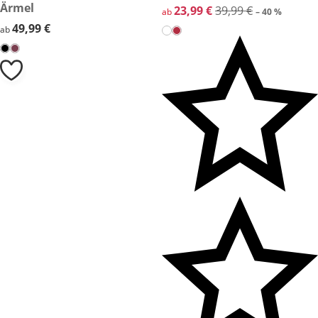
Ärmel
reduzierter Preis 23,99 €, vor
23,99 €
39,99 €
ab
– 40 %
49,99 €
49,99 €
ab