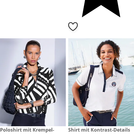
49,99 €
Poloshirt mit Krempel-
reduzierter Preis 23,99 €, vor
Shirt mit Kontrast-Details
-40 %