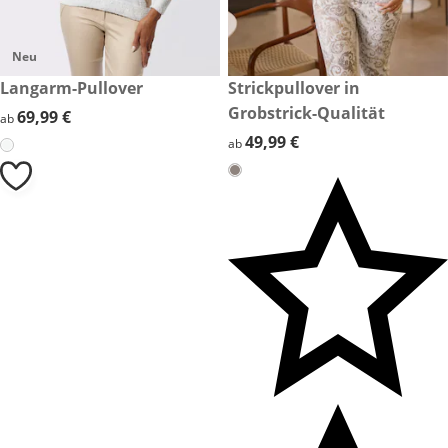
Neu
69,99 €
Langarm-Pullover
49,99 €
Strickpullover in
Grobstrick-Qualität
69,99 €
69,99 €
ab
49,99 €
49,99 €
ab