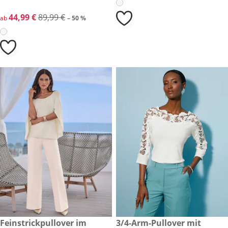
reduzierter Preis 44,99 €, vorheriger Preis: 89,99 €
44,99 €
89,99 €
ab
– 50 %
69,99 €
Feinstrickpullover im
59,99 €
3/4-Arm-Pullover mit