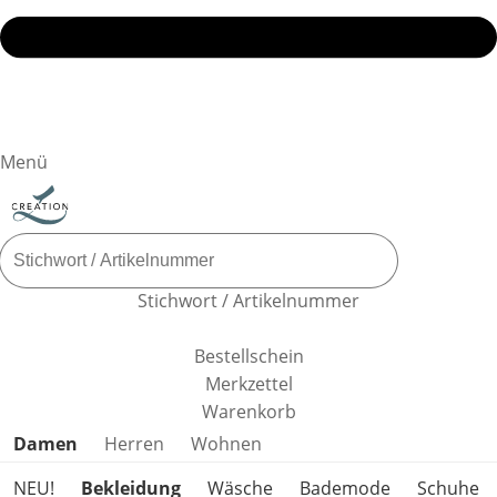
Menü
Stichwort / Artikelnummer
Bestellschein
Merkzettel
Warenkorb
Produktkategorien überspringen
Damen
Herren
Wohnen
NEU!
Bekleidung
Wäsche
Bademode
Schuhe