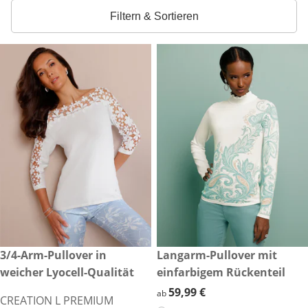
Filtern & Sortieren
reduzierter Preis 44,99 €, vorheriger Preis: 89,99 €
3/4-Arm-Pullover in
59,99 €
Langarm-Pullover mit
-50 %
weicher Lyocell-Qualität
einfarbigem Rückenteil
59,99 €
59,99 €
ab
CREATION L PREMIUM