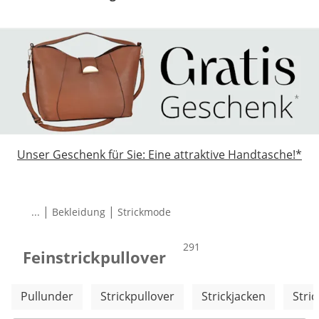
Unser Geschenk für Sie: Eine attraktive Handtasche!*
|
|
...
Bekleidung
Strickmode
Total number of products:
291
Feinstrickpullover
Weitere Kategorien überspringen
Pullunder
Strickpullover
Strickjacken
Stri