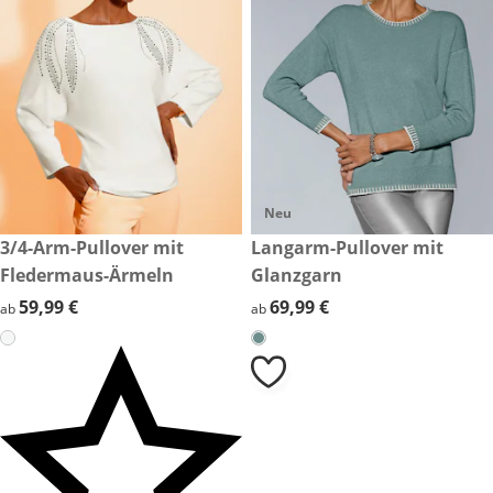
Neu
59,99 €
3/4-Arm-Pullover mit
69,99 €
Langarm-Pullover mit
Fledermaus-Ärmeln
Glanzgarn
59,99 €
59,99 €
69,99 €
69,99 €
ab
ab