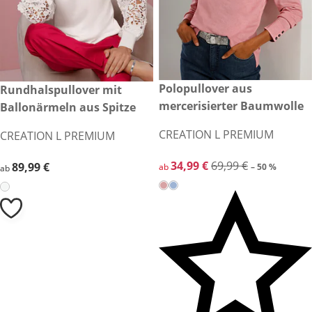
reduzierter Preis 34,99 €, vor
Polopullover aus
89,99 €
Rundhalspullover mit
-50 %
mercerisierter Baumwolle
Ballonärmeln aus Spitze
CREATION L PREMIUM
CREATION L PREMIUM
reduzierter Preis 34,99 €, vor
34,99 €
69,99 €
89,99 €
89,99 €
ab
– 50 %
ab