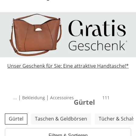
Unser Geschenk für Sie: Eine attraktive Handtasche!*
|
|
...
Bekleidung
Accessoires
Total number of
111
Gürtel
Weitere Kategorien überspringen
Gürtel
Taschen & Geldbörsen
Tücher & Schals
Filtern & Sortieren