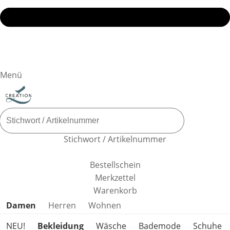
Menü
Stichwort / Artikelnummer
Bestellschein
Merkzettel
Warenkorb
Produktkategorien überspringen
Damen
Herren
Wohnen
NEU!
Bekleidung
Wäsche
Bademode
Schuhe