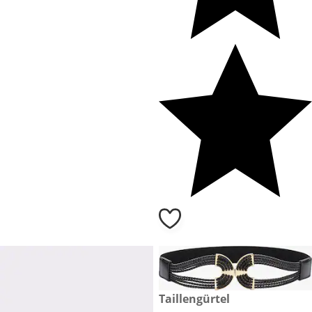
29,99 €
Taillengürtel