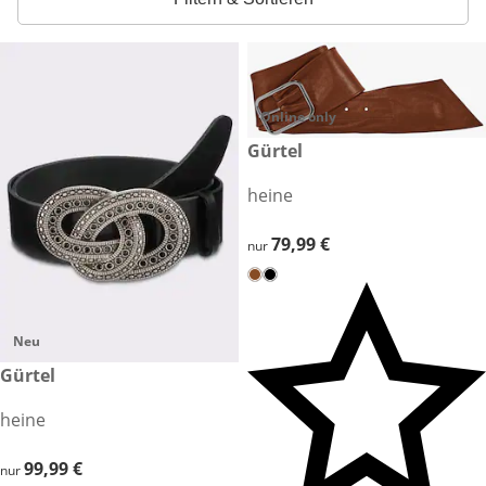
Online only
79,99 €
Gürtel
heine
79,99 €
79,99 €
nur
Neu
99,99 €
Gürtel
heine
99,99 €
99,99 €
nur