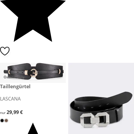
Online only
29,99 €
Taillengürtel
LASCANA
29,99 €
29,99 €
nur