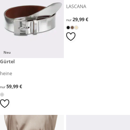
LASCANA
29,99 €
29,99 €
nur
Neu
59,99 €
Gürtel
heine
59,99 €
59,99 €
nur