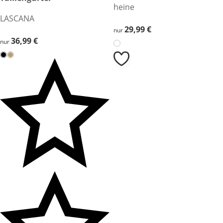
heine
LASCANA
29,99 €
29,99 €
nur
36,99 €
36,99 €
nur