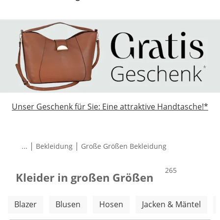
Unser Geschenk für Sie: Eine attraktive Handtasche!*
|
|
...
Bekleidung
Große Größen Bekleidung
Total number of
265
Kleider in großen Größen
Weitere Kategorien überspringen
Blazer
Blusen
Hosen
Jacken & Mäntel