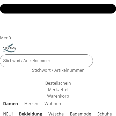
Menü
Stichwort / Artikelnummer
Bestellschein
Merkzettel
Warenkorb
Produktkategorien überspringen
Damen
Herren
Wohnen
NEU!
Bekleidung
Wäsche
Bademode
Schuhe