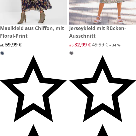
59,99 €
Maxikleid aus Chiffon, mit
reduzierter Preis 32,99 €, vor
Jerseykleid mit Rücken-
-34 %
Floral-Print
Ausschnitt
59,99 €
59,99 €
reduzierter Preis 32,99 €, vor
32,99 €
49,99 €
ab
ab
– 34 %