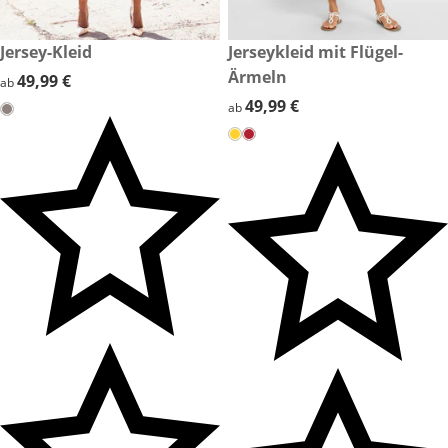
49,99 €
Jersey-Kleid
49,99 €
Jerseykleid mit Flügel-
Ärmeln
49,99 €
49,99 €
ab
49,99 €
49,99 €
ab