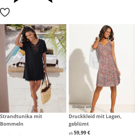
Online only
49,99 €
Strandtunika mit
59,99 €
Druckkleid mit Lagen,
Bommeln
geblümt
59,99 €
59,99 €
ab