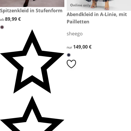
Online only
89,99 €
Spitzenkleid in Stufenform
149,00 €
Abendkleid in A-Linie, mit
89,99 €
89,99 €
ab
Pailletten
sheego
149,00 €
149,00 €
nur