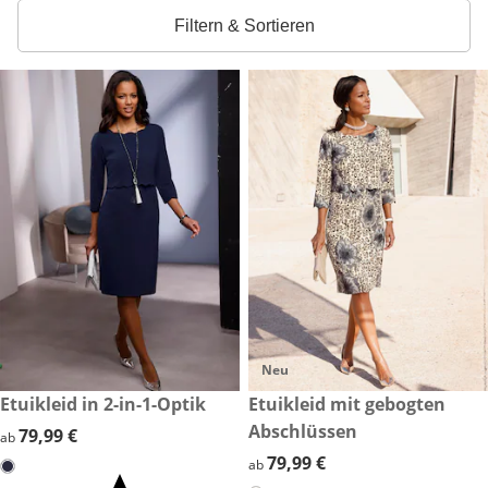
Filtern & Sortieren
Neu
79,99 €
Etuikleid in 2-in-1-Optik
79,99 €
Etuikleid mit gebogten
Abschlüssen
79,99 €
79,99 €
ab
79,99 €
79,99 €
ab